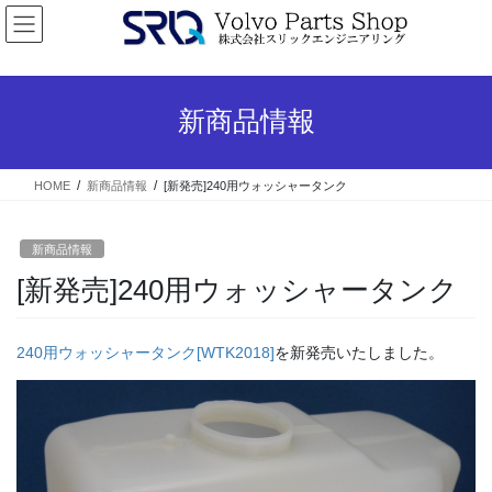
コ
ナ
ン
ビ
テ
ゲ
ン
ー
ツ
シ
新商品情報
へ
ョ
ス
ン
キ
に
HOME
新商品情報
[新発売]240用ウォッシャータンク
ッ
移
プ
動
新商品情報
[新発売]240用ウォッシャータンク
240用ウォッシャータンク[WTK2018]
を新発売いたしました。