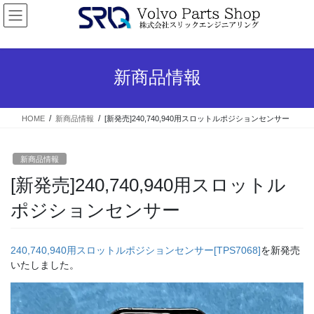
コ
ナ
ン
ビ
テ
ゲ
ン
ー
ツ
シ
新商品情報
へ
ョ
ス
ン
キ
に
HOME
新商品情報
[新発売]240,740,940用スロットルポジションセンサー
ッ
移
プ
動
新商品情報
[新発売]240,740,940用スロットル
ポジションセンサー
240,740,940用スロットルポジションセンサー[TPS7068]
を新発売
いたしました。