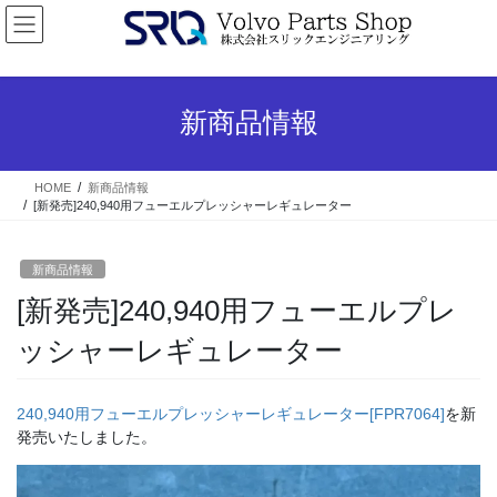
コ
ナ
ン
ビ
テ
ゲ
ン
ー
ツ
シ
新商品情報
へ
ョ
ス
ン
キ
に
HOME
新商品情報
ッ
移
[新発売]240,940用フューエルプレッシャーレギュレーター
プ
動
新商品情報
[新発売]240,940用フューエルプレ
ッシャーレギュレーター
240,940用フューエルプレッシャーレギュレーター[FPR7064]
を新
発売いたしました。