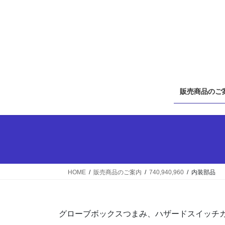
コ
ナ
ン
ビ
テ
ゲ
ン
ー
ツ
シ
へ
ョ
ス
ン
キ
に
販売商品のご
ッ
移
プ
動
HOME
販売商品のご案内
740,940,960
内装部品
グローブボックスつまみ、ハザードスイッチ