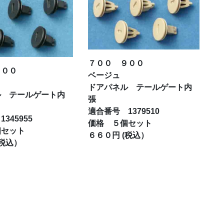
７００ ９００
９００
ベージュ
ドアパネル テールゲート内
ル テールゲート内
張
適合番号 1379510
345955
価格 ５個セット
個セット
６６０円 (税込）
(税込）