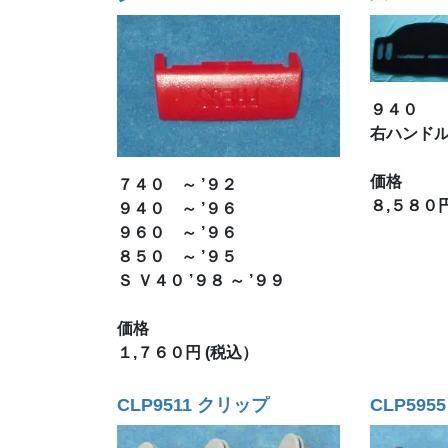
９４０
右ハンド
価格
７４０ ～ ’９２
８,５８０円
９４０ ～ ’９６
９６０ ～ ’９６
８５０ ～ ’９５
Ｓ Ｖ４０ ’９８ ～ ’９９
価格
１,７６０円 (税込）
CLP9511 クリップ
CLP595