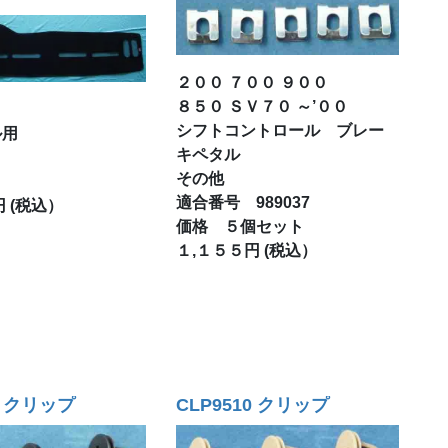
２００ ７００ ９００
８５０ ＳＶ７０ ～’００
シフトコントロール ブレー
ル用
キペタル
その他
適合番号 989037
 (税込）
価格 ５個セット
１,１５５円 (税込）
5 クリップ
CLP9510 クリップ