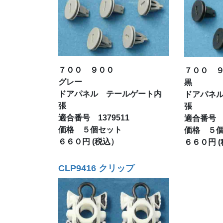
７００ ９００
７００ 
グレー
黒
ドアパネル テールゲート内
ドアパネ
張
張
適合番号 1379511
適合番号 1
価格 ５個セット
価格 ５
６６０円 (税込）
６６０円 
CLP9416 クリップ