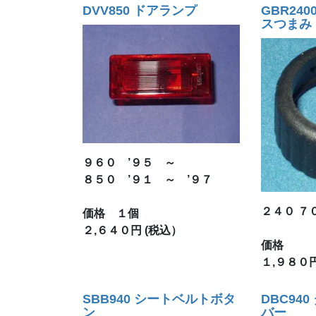
DVV850 ドアランプ
GBR24
スつまみ
９６０ ’９５ ～
８５０ ’９１ ～ ’９７
２４０ ７
価格 １個
２,６４０円 (税込）
価格
１,９８０円
SBB940 シートベルトボタ
DBC94
ン
バー