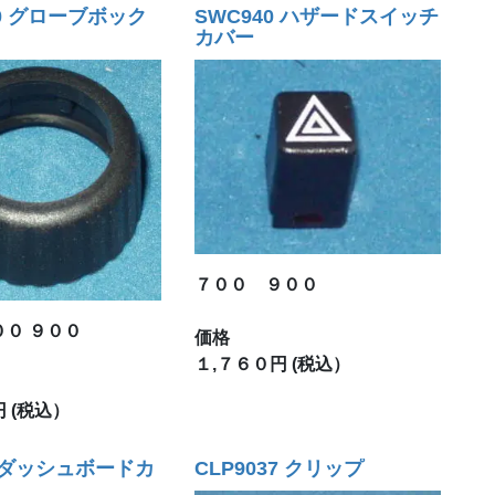
00 グローブボック
SWC940 ハザードスイッチ
カバー
７００ ９００
００ ９００
価格
１,７６０円 (税込）
 (税込）
0 ダッシュボードカ
CLP9037 クリップ