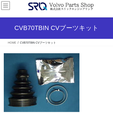
コ
ナ
ン
ビ
テ
ゲ
ン
ー
ツ
シ
CVB70TBIN CVブーツキット
へ
ョ
ス
ン
キ
に
HOME
CVB70TBIN CVブーツキット
ッ
移
プ
動