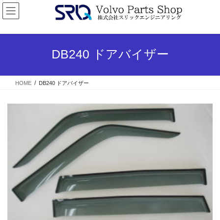
コ
ナ
ン
ビ
テ
ゲ
ン
ー
ツ
シ
DB240 ドアバイザー
へ
ョ
ス
ン
キ
に
HOME
DB240 ドアバイザー
ッ
移
プ
動