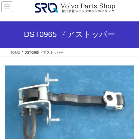
コ
ナ
ン
ビ
テ
ゲ
ン
ー
ツ
シ
DST0965 ドアストッパー
へ
ョ
ス
ン
キ
に
HOME
DST0965 ドアストッパー
ッ
移
プ
動