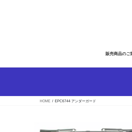
コ
ナ
ン
ビ
テ
ゲ
ン
ー
ツ
シ
へ
ョ
ス
ン
キ
に
販売商品のご
ッ
移
プ
動
HOME
EPC6744 アンダーガード