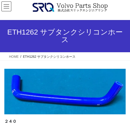
コ
ナ
ン
ビ
テ
ゲ
ン
ー
ツ
シ
ETH1262 サブタンクシリコンホー
へ
ョ
ス
ス
ン
キ
に
ッ
移
HOME
ETH1262 サブタンクシリコンホース
プ
動
２４０