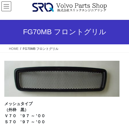
コ
ナ
ン
ビ
テ
ゲ
ン
ー
ツ
シ
FG70MB フロントグリル
へ
ョ
ス
ン
キ
に
HOME
FG70MB フロントグリル
ッ
移
プ
動
メッシュタイプ
（外枠 黒）
Ｖ７０ ’９７ ～ ’００
Ｓ７０ ’９７ ～ ’００