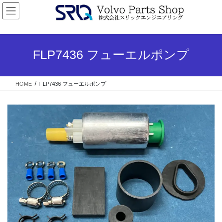
コ
ナ
ン
ビ
テ
ゲ
ン
ー
ツ
シ
FLP7436 フューエルポンプ
へ
ョ
ス
ン
キ
に
HOME
FLP7436 フューエルポンプ
ッ
移
プ
動