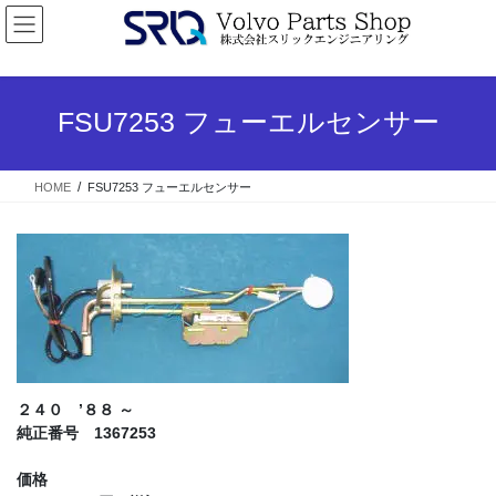
コ
ナ
ン
ビ
テ
ゲ
ン
ー
ツ
シ
FSU7253 フューエルセンサー
へ
ョ
ス
ン
キ
に
HOME
FSU7253 フューエルセンサー
ッ
移
プ
動
２４０ ’８８ ～
純正番号 1367253
価格