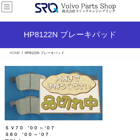
コ
ナ
ン
ビ
テ
ゲ
ン
ー
ツ
シ
HP8122N ブレーキパッド
へ
ョ
ス
ン
キ
に
HOME
HP8122N ブレーキパッド
ッ
移
プ
動
Ｓ Ｖ７０ ’００ ～ ’０７
Ｓ６０ ’００ ～ ’０７