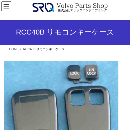
コ
ナ
ン
ビ
テ
ゲ
ン
ー
ツ
シ
RCC40B リモコンキーケース
へ
ョ
ス
ン
キ
に
HOME
RCC40B リモコンキーケース
ッ
移
プ
動