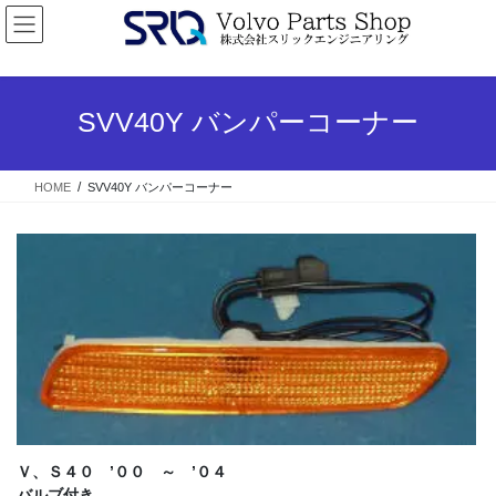
コ
ナ
ン
ビ
テ
ゲ
ン
ー
ツ
シ
SVV40Y バンパーコーナー
へ
ョ
ス
ン
キ
に
HOME
SVV40Y バンパーコーナー
ッ
移
プ
動
Ｖ、Ｓ４０ ’００ ～ ’０４
バルブ付き