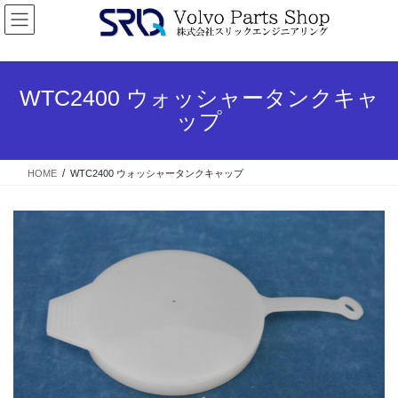
コ
ナ
ン
ビ
テ
ゲ
ン
ー
ツ
シ
WTC2400 ウォッシャータンクキャ
へ
ョ
ップ
ス
ン
キ
に
ッ
移
HOME
WTC2400 ウォッシャータンクキャップ
プ
動